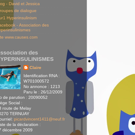
log - David et Jessica
roupes de dialogue
ur1 Hyperinsulinism
acebook - Association des
yperinsulinismes
ite www.causes.com
ssociation des
YPERINSULINISMES
Claire
Identification RNA :
W701000572
No annonce : 1213
Paru le : 26/12/2009
o de parution : 20090052
iège Social :
8 route de Melay
0270 TERNUAY
ourriel:
picardvincent1411@neuf.fr
ate de la déclaration :
7 décembre 2009