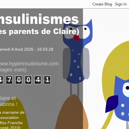
amedi 8 Août 2026 - 16:03:28
ww.hyperinsulinisme.com
pages vues)
4
7
0
0
4
1
laire et
abrina !
a marraine de
association
Miss Franche
omté 2010)