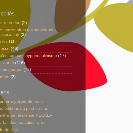
ibellés
aire un don
(2)
es partenaires qui soutiennent
association
(3)
ivres
(1)
resse
(46)
u'est ce que l'hyperinsulinisme
(17)
lidarité
(116)
émoignages
(77)
idéos
(2)
iens
'enfer à portée de main
es éditions du pied de nez
entre de référence NECKER
ortail des maladies rares
ite de Zoé