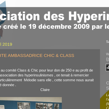
S
il 2019
w
ITE AMBASSADRICE CHIC & CLASS
(
au comité Class & Chic pour leur don de 250 e au profit de
association des hyperinsulinismes , on tenait à remercier
articulièrement Mélodie sans elle , cette somme nous aurait
C
é donnée .
S
laire
L
l'
(
C