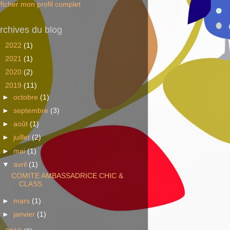
fficher mon profil complet
rchives du blog
►
2022
(1)
►
2021
(1)
►
2020
(2)
▼
2019
(11)
►
octobre
(1)
►
septembre
(3)
►
août
(1)
►
juillet
(2)
►
mai
(1)
▼
avril
(1)
COMITE AMBASSADRICE CHIC &
CLASS
►
mars
(1)
►
janvier
(1)