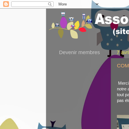
Devenir membres
7 avr
COM
Merci 
notre 
tout p
pas ét
C