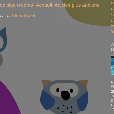
B
les plus récents
Accueil
Articles plus anciens
G
S
tion à :
Articles (Atom)
F
h
S
A
H
N
S
2
7
C
D
1