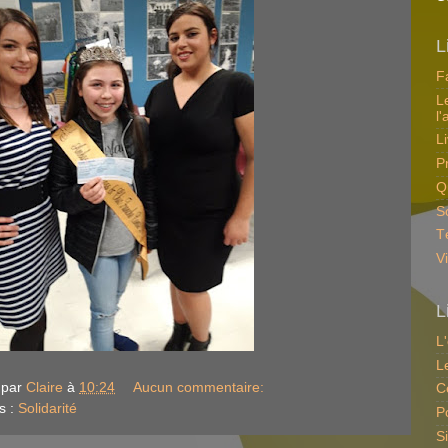
L
F
L
l'
L
P
Q
So
T
V
L
L
L
 par
Claire
à
10:24
Aucun commentaire:
C
s :
Solidarité
P
S