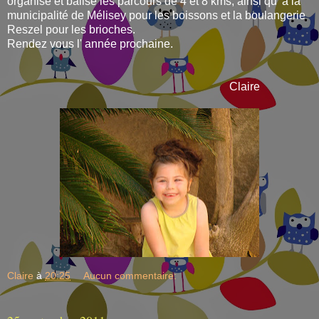
organisé et balisé les parcours de 4 et 8 kms, ainsi qu' à la
municipalité de Mélisey pour les boissons et la boulangerie
Reszel pour les brioches.
Rendez vous l' année prochaine.
Claire
Claire
à
20:25
Aucun commentaire: