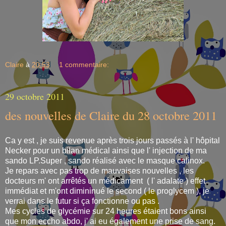
Claire
à
20:53
1 commentaire:
29 octobre 2011
des nouvelles de Claire du 28 octobre 2011
Ca y est , je suis revenue après trois jours passés à l' hôpital
Necker pour un bilan médical ainsi que l' injection de ma
sando LP.Super , sando réalisé avec le masque calinox.
Je repars avec pas trop de mauvaises nouvelles , les
docteurs m' ont arrêtés un médicament ( l' adalate ) effet
immédiat et m'ont dimininué le second ( le proglycem ), je
verrai dans le futur si ça fonctionne ou pas .
Mes cycles de glycémie sur 24 heures étaient bons ainsi
que mon eccho abdo, j' ai eu également une prise de sang.