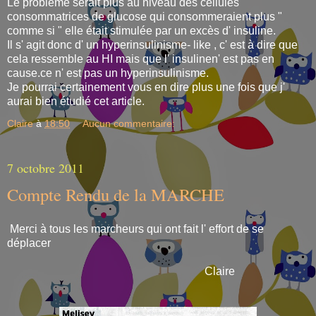
Le problème serait plus au niveau des cellules
consommatrices de glucose qui consommeraient plus "
comme si " elle était stimulée par un excès d' insuline.
Il s' agit donc d' un hyperinsulinisme- like , c' est à dire que
cela ressemble au HI mais que l' insulinen' est pas en
cause.ce n' est pas un hyperinsulinisme.
Je pourrai certainement vous en dire plus une fois que j'
aurai bien étudié cet article.
Claire
à
18:50
Aucun commentaire:
7 octobre 2011
Compte Rendu de la MARCHE
Merci à tous les marcheurs qui ont fait l' effort de se
déplacer
Claire