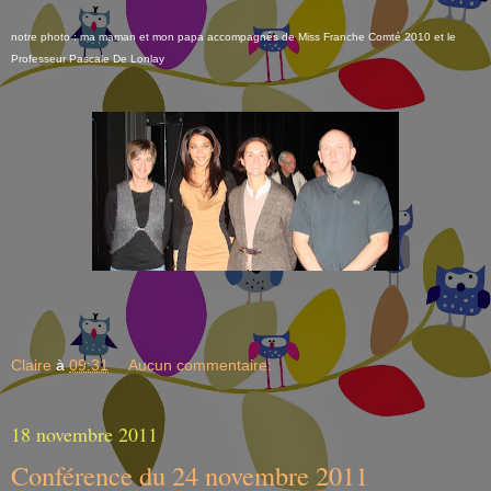
notre photo : ma maman et mon papa accompagnés de Miss Franche Comté 2010 et le
Professeur Pascale De Lonlay
Claire
à
09:31
Aucun commentaire:
18 novembre 2011
Conférence du 24 novembre 2011