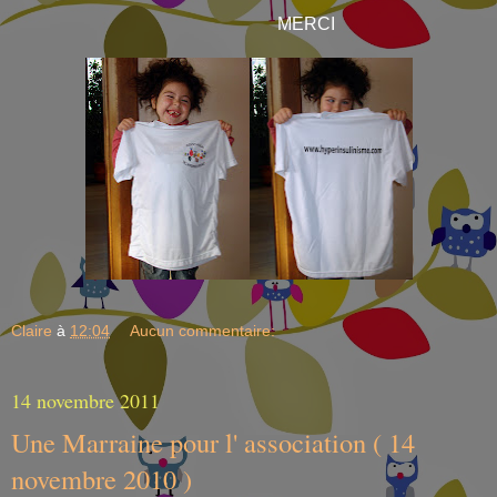
MERCI
Claire
à
12:04
Aucun commentaire:
14 novembre 2011
Une Marraine pour l' association ( 14
novembre 2010 )