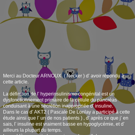
Merci au Docteur ARNOUX ( Necker ) d' avoir répondu à
cette article.
La définition de l' hyperinsulinisme congénital est un
dysfonctionnement primaire de la cellule du pancréas
conduisant à une sécrétion inappropriée d' insuline.
Dans le cas d' AKT2 ( Pascale De Lonlay a participé à cette
étude ainsi que l' un de nos patients ) , d' après ce que j' en
sais, l' insuline est vraiment basse en hypoglycémie, et d'
ailleurs la plupart du temps.