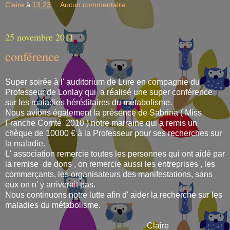
Claire
à
13:23
Aucun commentaire:
25 novembre 2011
conférence
Super soirée à l' auditorium de Lure en compagnie du
Professeur de Lonlay qui a réalisé une super conférence
sur les maladies héréditaires du métabolisme.
Nous avions également la présence de Sabrina ( Miss
Franche Comté 2010 ) notre marraine qui a remis un
chèque de 10000 € à la Professeur pour ses recherches sur
la maladie.
L' association remercie toutes les personnes qui ont aidé par
la remise de dons , on remercie aussi les entreprises , les
commerçants, les organisateurs des manifestations, sans
eux on n' y arriverait pas.
Nous continuons notre lutte afin d' aider la recherche sur les
maladies du métabolisme.
Claire