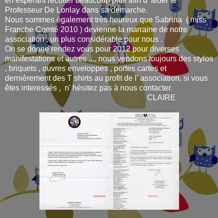
en espérant récolter beaucoup plus afin d' aider le
Professeur De Lonlay dans sa démarche.
Nous sommes également très heureux que Sabrina ( miss
Franche Comté 2010 ) devienne la marraine de notre
association , un plus considérable pour nous .
On se donne rendez vous pour 2012 pour diverses
manifestations et autres ..., nous vendons toujours des stylos
, briquets , ouvres enveloppes , portes cartes et
dernièrement des T shirts au profit de l' association, si vous
êtes interessés , n' hésitez pas à nous contacter.
CLAIRE