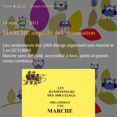
Claire
à
18:22
Aucun commentaire:
14 septembre 2011
MARCHE au profit de l' association
Les randonneurs des 1000 étangs organisent une marche le
1 er OCTOBRE
Marche sans difficulté, accessible à tous , petits et grands
venez nombreux