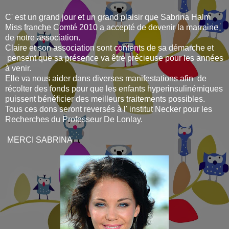
C' est un grand jour et un grand plaisir que Sabrina Halm
Miss franche Comté 2010 a accepté de devenir la marraine
de notre association.
Claire et son association sont contents de sa démarche et
pensent que sa présence va être précieuse pour les années
à venir.
Elle va nous aider dans diverses manifestations afin de
récolter des fonds pour que les enfants hyperinsulinémiques
puissent bénéficier des meilleurs traitements possibles.
Tous ces dons seront reversés à l' institut Necker pour les
Recherches du Professeur De Lonlay.
MERCI SABRINA