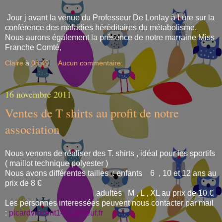
Jour j avant la venue du Professeur De Lonlay à Lure sur la
conférence des maladies héréditaires du métabolisme.
Nous aurons également la présence de notre marraine Miss
Franche Comté,
Claire
à
08:49
Aucun commentaire:
16 novembre 2011
Ventes de T shirts au profit de notre
association
Nous venons de réaliser des T. shirts , idéal pour les sportifs
( maillot technique polyester )
Nous avons différentes tailles : enfants 6 , 10 et 12 ans au
prix de 8 €
adultes M , L , XL au prix de 10 €
Les personnes interessées peuvent nous contacter par mail
:
picardvincent1411@neuf.fr