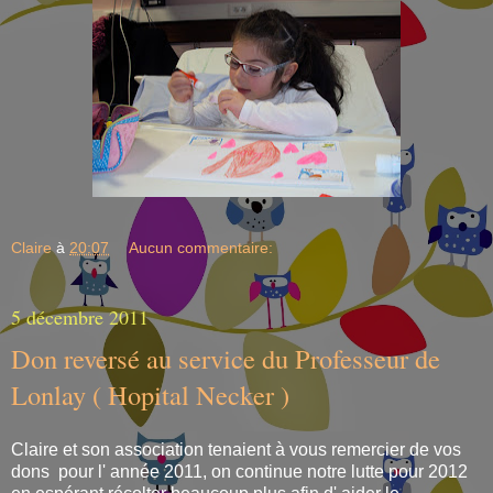
Claire
à
20:07
Aucun commentaire:
5 décembre 2011
Don reversé au service du Professeur de
Lonlay ( Hopital Necker )
Claire et son association tenaient à vous remercier de vos
dons pour l' année 2011, on continue notre lutte pour 2012