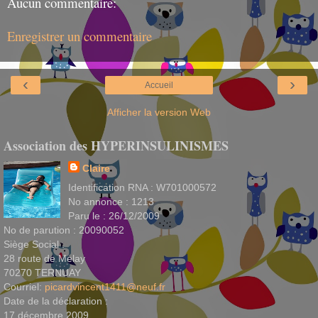
Aucun commentaire:
Enregistrer un commentaire
‹
›
Accueil
Afficher la version Web
Association des HYPERINSULINISMES
Claire
Identification RNA : W701000572
No annonce : 1213
Paru le : 26/12/2009
No de parution : 20090052
Siège Social :
28 route de Melay
70270 TERNUAY
Courriel:
picardvincent1411@neuf.fr
Date de la déclaration :
17 décembre 2009