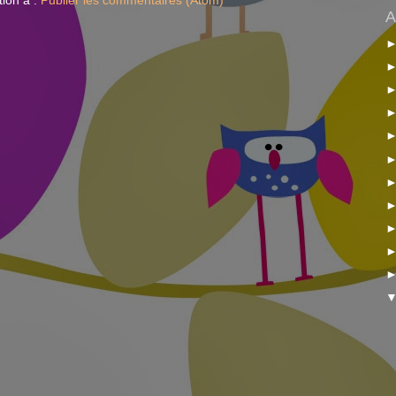
tion à :
Publier les commentaires (Atom)
A