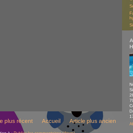
S
F
h
S
A
H
N
S
2
7
C
D
1
le plus récent
Accueil
Article plus ancien
A