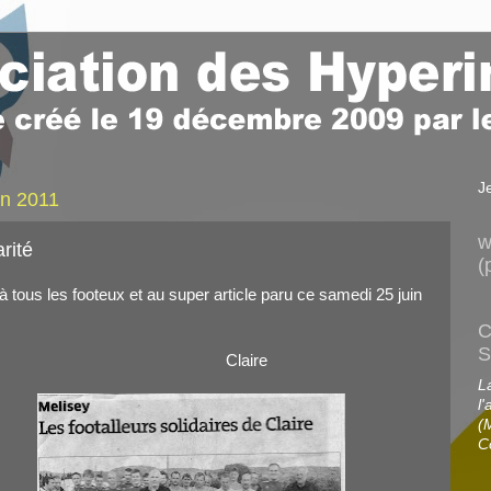
J
in 2011
w
arité
(
à tous les footeux et au super article paru ce samedi 25 juin
C
S
Claire
L
l'
(
C