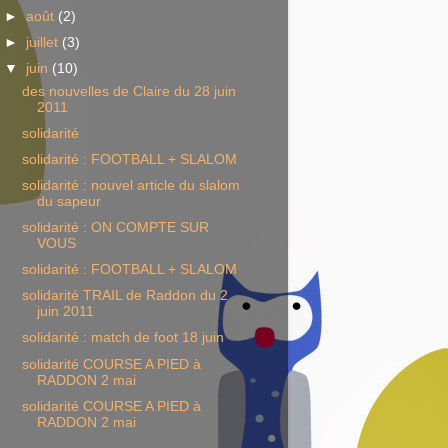
►
août
(2)
►
juillet
(3)
▼
juin
(10)
des nouvelles de Claire du 28 juin
2011
solidarité
solidarité : FOOTBALL + SLALOM
solidarité : nouvel article du slalom
du sapeur
solidarité : ON COMPTE SUR
VOUS
solidarité : FOOTBALL + SLALOM
solidarité TRAIL de Raddon du 2
juin 2011
solidarité : match de foot 18 juin
solidarité COURSE A PIED à
RADDON 2 mai
solidarité COURSE A PIED à
RADDON 2 mai