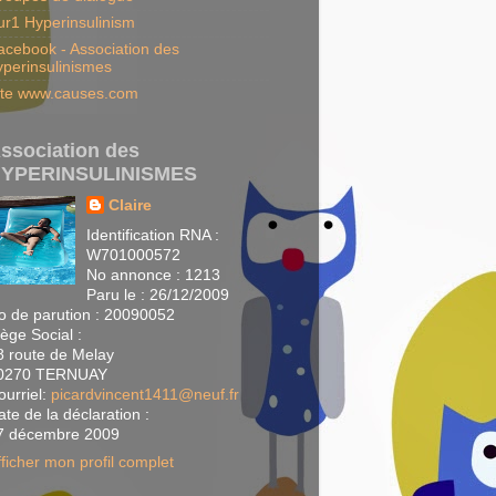
ur1 Hyperinsulinism
acebook - Association des
yperinsulinismes
ite www.causes.com
ssociation des
YPERINSULINISMES
Claire
Identification RNA :
W701000572
No annonce : 1213
Paru le : 26/12/2009
o de parution : 20090052
iège Social :
8 route de Melay
0270 TERNUAY
ourriel:
picardvincent1411@neuf.fr
ate de la déclaration :
7 décembre 2009
fficher mon profil complet