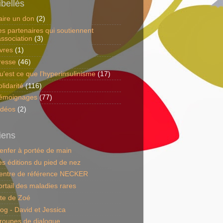
ibellés
aire un don
(2)
es partenaires qui soutiennent
association
(3)
ivres
(1)
resse
(46)
u'est ce que l'hyperinsulinisme
(17)
lidarité
(116)
émoignages
(77)
idéos
(2)
iens
'enfer à portée de main
es éditions du pied de nez
entre de référence NECKER
ortail des maladies rares
ite de Zoé
log - David et Jessica
roupes de dialogue