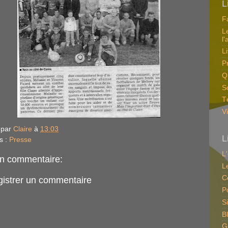
L
F
L
l'
L
P
Q
So
T
V
 par
Claire
à
13:03
L
s :
Presse
L
n commentaire:
L
C
gistrer un commentaire
P
S
B
G