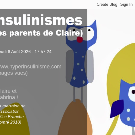
eudi 6 Août 2026 - 17:57:24
ww.hyperinsulinisme.com
pages vues)
laire et
abrina !
a marraine de
association
Miss Franche
omté 2010)