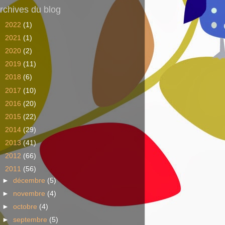
rchives du blog
►
2022
(1)
►
2021
(1)
►
2020
(2)
►
2019
(11)
►
2018
(6)
►
2017
(10)
►
2016
(20)
►
2015
(22)
►
2014
(29)
►
2013
(41)
►
2012
(66)
▼
2011
(56)
►
décembre
(5)
►
novembre
(4)
►
octobre
(4)
►
septembre
(5)