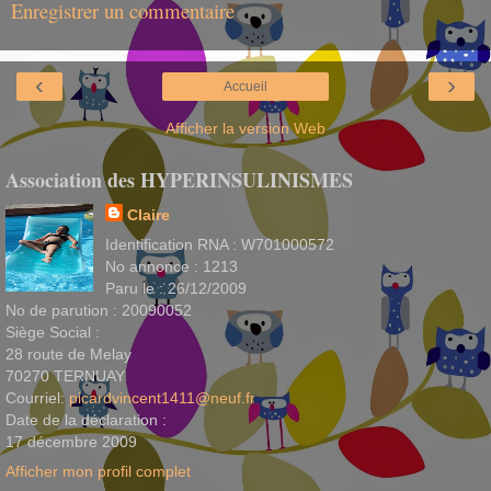
Enregistrer un commentaire
‹
›
Accueil
Afficher la version Web
Association des HYPERINSULINISMES
Claire
Identification RNA : W701000572
No annonce : 1213
Paru le : 26/12/2009
No de parution : 20090052
Siège Social :
28 route de Melay
70270 TERNUAY
Courriel:
picardvincent1411@neuf.fr
Date de la déclaration :
17 décembre 2009
Afficher mon profil complet