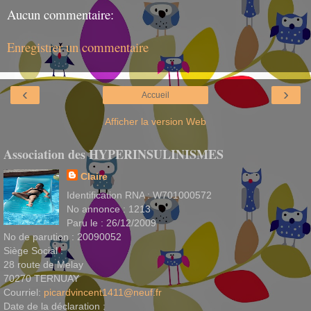
Aucun commentaire:
Enregistrer un commentaire
‹
›
Accueil
Afficher la version Web
Association des HYPERINSULINISMES
Claire
Identification RNA : W701000572
No annonce : 1213
Paru le : 26/12/2009
No de parution : 20090052
Siège Social :
28 route de Melay
70270 TERNUAY
Courriel:
picardvincent1411@neuf.fr
Date de la déclaration :