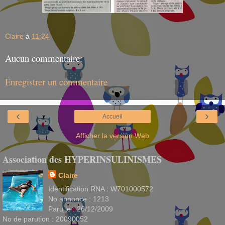
Claire
à
11:24
Aucun commentaire:
Enregistrer un commentaire
‹
›
Accueil
Afficher la version Web
Association des HYPERINSULINISMES
Claire
Identification RNA : W701000572
No annonce : 1213
Paru le : 26/12/2009
No de parution : 20090052