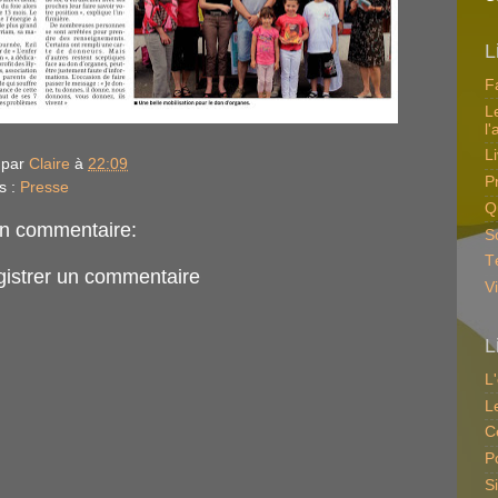
L
F
L
l'
L
 par
Claire
à
22:09
P
s :
Presse
Q
n commentaire:
So
T
gistrer un commentaire
V
L
L
L
C
P
S