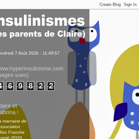
endredi 7 Août 2026 - 11:49:57
ww.hyperinsulinisme.com
pages vues)
4
6
9
8
2
2
laire et
abrina !
a marraine de
association
Miss Franche
omté 2010)