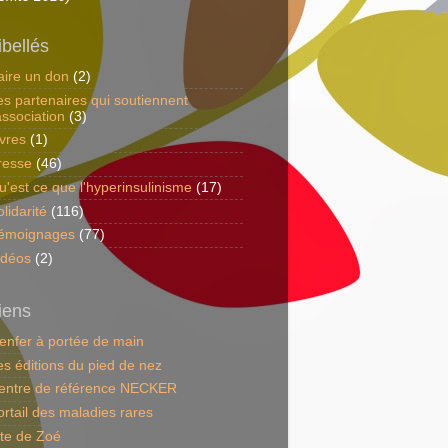
ibellés
aire un don
(2)
es partenaires qui soutiennent
association
(3)
ivres
(1)
resse
(46)
u'est ce que l'hyperinsulinisme
(17)
lidarité
(116)
émoignages
(77)
idéos
(2)
iens
'enfer à portée de main
es éditions du pied de nez
entre de référence NECKER
ortail des maladies rares
ite de Zoé