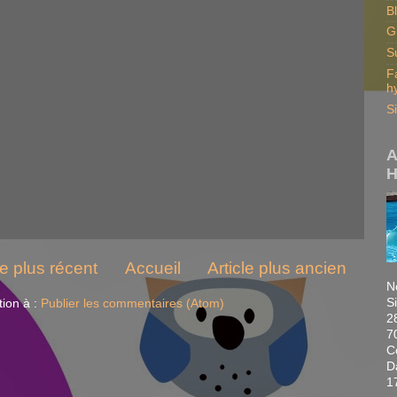
B
G
S
F
h
S
A
H
le plus récent
Accueil
Article plus ancien
N
S
tion à :
Publier les commentaires (Atom)
2
7
C
D
1