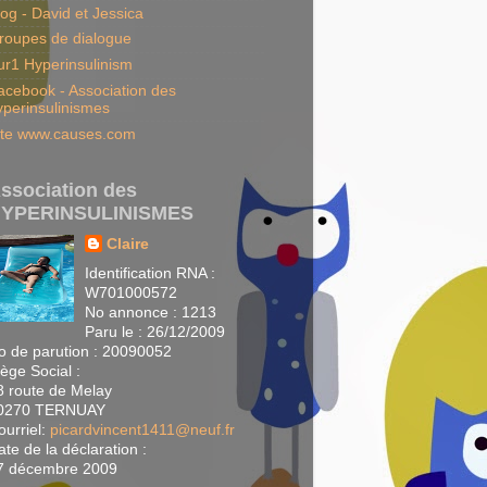
log - David et Jessica
roupes de dialogue
ur1 Hyperinsulinism
acebook - Association des
yperinsulinismes
ite www.causes.com
ssociation des
YPERINSULINISMES
Claire
Identification RNA :
W701000572
No annonce : 1213
Paru le : 26/12/2009
o de parution : 20090052
iège Social :
8 route de Melay
0270 TERNUAY
ourriel:
picardvincent1411@neuf.fr
ate de la déclaration :
7 décembre 2009