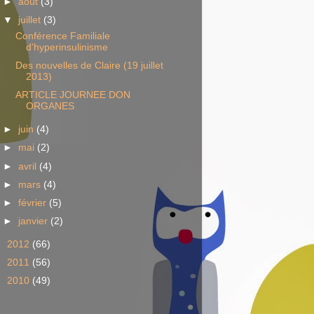
►
août
(3)
▼
juillet
(3)
Conférence Familiale
d'hyperinsulinisme
Des nouvelles de Claire (19 juillet
2013)
ARTICLE JOURNEE DON
ORGANES
►
juin
(4)
►
mai
(2)
►
avril
(4)
►
mars
(4)
►
février
(5)
►
janvier
(2)
►
2012
(66)
►
2011
(56)
►
2010
(49)