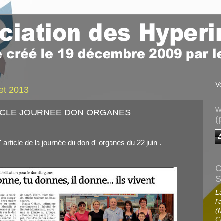
V
llet 2013
w
ICLE JOURNEE DON ORGANES
(
l' article de la journée du don d' organes du 22 juin .
C
S
L
l'
(
C