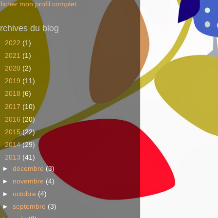
fficher mon profil complet
rchives du blog
►
2022
(1)
►
2021
(1)
►
2020
(2)
►
2019
(11)
►
2018
(6)
►
2017
(10)
►
2016
(20)
►
2015
(22)
►
2014
(29)
▼
2013
(41)
►
décembre
(3)
►
novembre
(4)
►
octobre
(4)
►
septembre
(3)