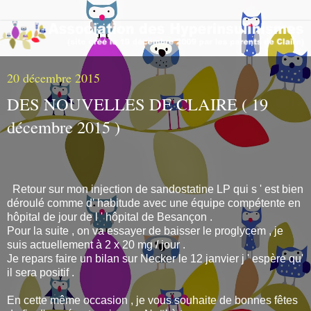
20 décembre 2015
DES NOUVELLES DE CLAIRE ( 19
décembre 2015 )
Retour sur mon injection de sandostatine LP qui s ' est bien
déroulé comme d' habitude avec une équipe compétente en
hôpital de jour de l ' hôpital de Besançon .
Pour la suite , on va essayer de baisser le proglycem , je
suis actuellement à 2 x 20 mg / jour .
Je repars faire un bilan sur Necker le 12 janvier j ' espère qu'
il sera positif .
En cette même occasion , je vous souhaite de bonnes fêtes