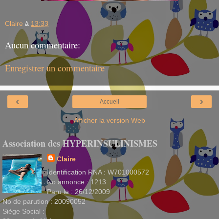
Claire
à
13:33
Aucun commentaire:
Enregistrer un commentaire
‹
›
Accueil
Afficher la version Web
Association des HYPERINSULINISMES
Claire
Identification RNA : W701000572
No annonce : 1213
Paru le : 26/12/2009
No de parution : 20090052
Siège Social :