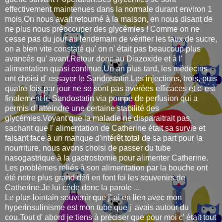
effectivement maintenues dans la normale durant environ 1
mois.On nous avait retourné à la maison, en nous disant de
ne plus nous préoccuper des glycémies ! Comme on ne
cesse pas du jour au lendemain de vérifier les taux de sucre,
on a bien vite constaté qu' on n' était pas beaucoup plus
avancés qu' avant.Retour donc au Diazoxide et à l'
alimentation quasi continue.Un an plus tard, les médecins
ont choisi d' essayer le Sandostatin.Les injections, trois, puis
quatre fois par jour ne se sont pas avérées efficaces et c' est
finalement le Sandostatin via pompe de perfusion qui a
permis d' atteindre une certaine stabilité des
glycémies.Voyant que la maladie ne disparaitrait pas,
sachant que l' alimentation de Catherine était sa survie et
faisant face à un manque d'intérêt total de sa part pour la
nourriture, nous avons choisi de passer du tube
nasogastrique à la gastrostomie pour alimenter Catherine.
Les problèmes reliés à son alimentation par la bouche ont
été notre plus grand défi en font foi les souvenirs de
Catherine.Je lui cède donc la parole ...
Le plus lointain souvenir que j' ai en lien avec mon
hyperinsulinisme est mon tube que j' avais autour du
cou.Tout d' abord je tiens à préciser que pour moi c' était tout