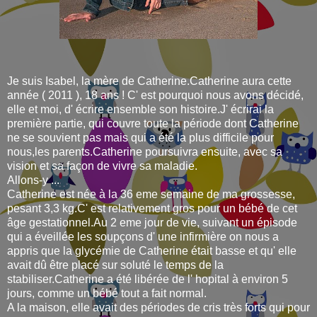
Je suis Isabel, la mère de Catherine.Catherine aura cette
année ( 2011 ), 18 ans ! C' est pourquoi nous avons décidé,
elle et moi, d' écrire ensemble son histoire.J' écrirai la
première partie, qui couvre toute la période dont Catherine
ne se souvient pas mais qui a été la plus difficile pour
nous,les parents.Catherine poursuivra ensuite, avec sa
vision et sa façon de vivre sa maladie.
Allons-y ...
Catherine est née à la 36 eme semaine de ma grossesse,
pesant 3,3 kg.C' est relativement gros pour un bébé de cet
âge gestationnel.Au 2 eme jour de vie, suivant un épisode
qui a éveillée les soupçons d' une infirmière on nous a
appris que la glycémie de Catherine était basse et qu' elle
avait dû être placé sur soluté le temps de la
stabiliser.Catherine a été libérée de l' hopital à environ 5
jours, comme un bébé tout a fait normal.
A la maison, elle avait des périodes de cris très forts qui pour