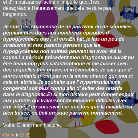
et d' impuissance face à n' importe quoi.Très
désagréable.Heureusement que cela ne dure pas
longtemps.
Je suis très chanceuse de ne pas avoir eu de séquelles
permanentes dues aux nombreux épisodes d'
hypoglycémies que j' ai eus.En fait, je fais un peu de
strabisme et mes parents pensent que les
hypoglycémies non traitées peuvent en avoir été la
cause.La période précedent mon diagnostique aurait pu
être beaucoup plus catastrophique et me laisser avec
des séquelles très graves et irréversibles.Je sais que d'
autres enfants n' ont pas eu la même chance que moi et
cela m' attriste.Je souhaite que l' hyperinsulinisme
congénital soit plus connu afin d' éviter des retards
dans le diagnostic.Et si mon histoire peut donner espoir
aux parents qui traversent de moments difficiles avec
leur bébé, j' en suis ravie car une fois que la maladie est
bien traitée, on finit presque par vivre normalement.
Voilà. C' était mon histoire.
Claire
à
19:25