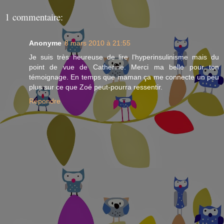
1 commentaire:
Anonyme
8 mars 2010 à 21:55
Je suis très heureuse de lire l'hyperinsulinisme mais du
point de vue de Catherine. Merci ma belle pour ton
témoignage. En temps que maman ça me connecte un peu
plus sur ce que Zoé peut-pourra ressentir.
Répondre