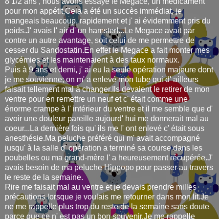
8 1/2 ans , nous avons essayé le Megace, un médicament
pour mon appétit.Cela a été un succès immédiat, je
mangeais beaucoup, rapidement et j' ai évidemment pris du
poids.J' avais l' air d' un hamster!...Le Megace avait par
contre un autre avantage, soit celui de me permettre de
cesser du Sandostatin.En effet le Megace a fait monter mes
glycémies et les maintenaient à des taux normaux.
Puis à 9 ans et demi, j' ai eu la seule opération majeure dont
je me souvienne; on m' a enlevé mon tube qui d' ailleurs
faisait tellement mal à changer.Ils devaient le retirer de mon
ventre pour en remettre un neuf et c' était comme une
énorme crampe à l' intérieur du ventre et il me semble que d'
avoir une douleur pareille aujourd' hui me donnerait mal au
coeur...La dernière fois qu' ils me l' ont enlevé c' était sous
anesthésie.Ma peluche préféré qui m' avait accompagné
jusqu' à la salle d' opération a terminé sa course dans les
poubelles ou ma grand-mère l' a heureusement récupérée.J'
avais besoin de ma peluche
Hippopo
pour passer au travers
le reste de la semaine.
Rire me faisait mal au ventre et je devais prendre milles
précautions lorsque je voulais me retourner dans mon lit.Je
ne me rappelle plus trop du reste de la semaine sans doute
parce que ce n' est pas un bon souvenir.Je me rappelle