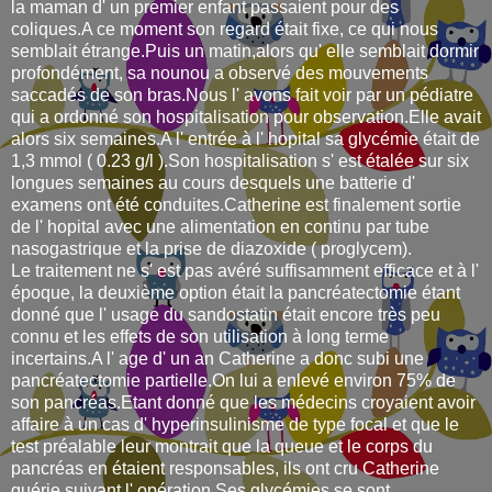
la maman d' un premier enfant passaient pour des
coliques.A ce moment son regard était fixe, ce qui nous
semblait étrange.Puis un matin,alors qu' elle semblait dormir
profondément, sa nounou a observé des mouvements
saccadés de son bras.Nous l' avons fait voir par un pédiatre
qui a ordonné son hospitalisation pour observation.Elle avait
alors six semaines.A l' entrée à l' hopital sa glycémie était de
1,3 mmol ( 0.23 g/l ).Son hospitalisation s' est étalée sur six
longues semaines au cours desquels une batterie d'
examens ont été conduites.Catherine est finalement sortie
de l' hopital avec une alimentation en continu par tube
nasogastrique et la prise de diazoxide ( proglycem).
Le traitement ne s' est pas avéré suffisamment efficace et à l'
époque, la deuxième option était la pancréatectomie étant
donné que l' usage du sandostatin était encore très peu
connu et les effets de son utilisation à long terme
incertains.A l' age d' un an Catherine a donc subi une
pancréatectomie partielle.On lui a enlevé environ 75% de
son pancréas.Etant donné que les médecins croyaient avoir
affaire à un cas d' hyperinsulinisme de type focal et que le
test préalable leur montrait que la queue et le corps du
pancréas en étaient responsables, ils ont cru Catherine
guérie suivant l' opération.Ses glycémies se sont