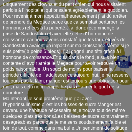
uniquement des clowns et du petit chien qui nous visitaient
parfois à l' hopital et qui brisaient agréablement le quotidien.
Pour revenir à mon appétit,malheureusement j' ai dû arrêter
de prendre du Megace parce que ca semblait perturber les
hormones reliées à la puberté.J' ai donc recommençé la
prise de Sandostatin et avec elle,celle d' hormone de
croissance car nous avons constaté que les taux élevés de
Sandostatin avaient un impact sur ma croissance.Même si je
suis petite( à peine 5 pieds), j' ai gagné une tête grâce à l'
hormone de croissance.Et puis dans le fond je suis bien
contente d' avoir arrété le Megace pour avoir retrouvé un
poids raisonnable .Un souci de moins pour passer la
période difficile de l' adolescence!aujourd' hui, je ne ressens
toujours pas la faim, manger est toujours une obligation pour
moi, mais cela ne m' empêche pas d' aimer le gout de la
nourriture.
Maintenant, le seul problème que j' ai avec
l'hyperinsulinisme c' est les baisses de sucre.Manger est
devenu une habitude nécessaire et je trouve tout de même
quelques plats très bons.Les baisses de sucre sont vraiment
désagréables parce que je me sens soudainement faible et
loin de tout, comme dans ma bulle.Un sentiment de solitude