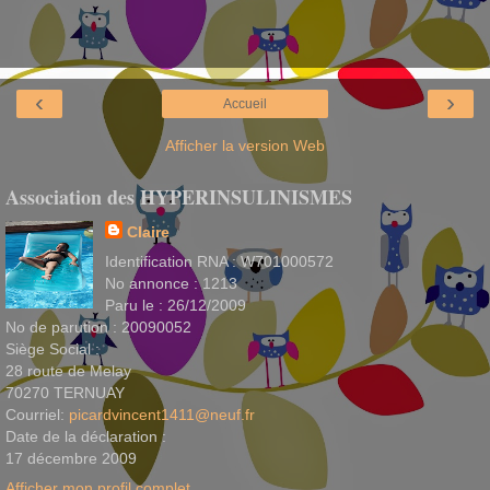
‹
›
Accueil
Afficher la version Web
Association des HYPERINSULINISMES
Claire
Identification RNA : W701000572
No annonce : 1213
Paru le : 26/12/2009
No de parution : 20090052
Siège Social :
28 route de Melay
70270 TERNUAY
Courriel:
picardvincent1411@neuf.fr
Date de la déclaration :
17 décembre 2009
Afficher mon profil complet