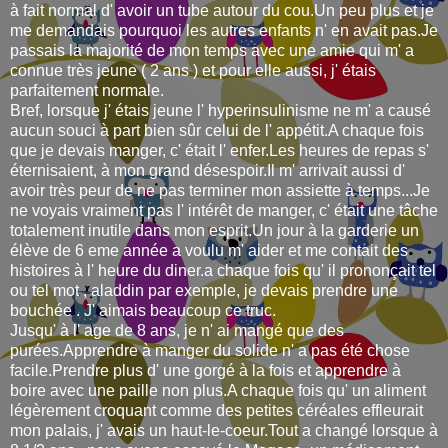
à fait normal d' avoir un tube autour du cou.Un peu plus et je
me demandais pourquoi les autres enfants n' en avait pas.Je
passais la majorité de mon temps avec une amie qui m' a
connue très jeune ( 2 ans ) et pour elle aussi, j' étais
parfaitement normale.
Bref, lorsque j' étais jeune l' hyperinsulinisme ne m' a causé
aucun souci à part bien sûr celui de l' appétit.A chaque fois
que je devais manger, c' était l' enfer.Les heures de repas s'
éternisaient, à mon grand désespoir.Il m' arrivait aussi d'
avoir très peur de ne pas terminer mon assiette à temps...Je
ne voyais vraiment pas l' intérêt de manger, c' était une tâche
totalement inutile dans mon esprit.Un jour à la garderie un
élève de 6 eme année a voulu m' aider et me contait des
histoires à l' heure du diner.a chaque fois qu' il prononçait tel
ou tel mot , aladdin par exemple, je devais prendre une
bouchée . J' aimais beaucoup ce truc.
Jusqu' à l' age de 8 ans, je n' ai mangé que des
purées.Apprendre à manger du solide n' a pas été chose
facile.Prendre plus d' une gorgé à la fois et apprendre à
boire avec une paille non plus.A chaque fois qu' un aliment
légèrement croquant comme des petites céréales effleurait
mon palais, j' avais un haut-le-coeur.Tout a changé lorsque à